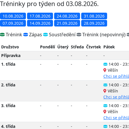
Tréninky pro týden od 03.08.2026.
10.08.2026
17.08.2026
24.08.2026
31.08.2026
07.09.2026
14.09.2026
21.09.2026
28.09.2026
Trénink
Zápas
Soustředění
Trénink (nepovinný)
Družstvo
Pondělí
Úterý
Středa
Čtvrtek
Pátek
Přípravka
-
-
-
-
-
1. třída
-
-
-
-
14:00 - 23
Věšín
Chci se přihlá
2. třída
-
-
-
-
14:00 - 23
Věšín
Chci se přihlá
3. třída
-
-
-
-
14:00 - 23
Věšín
Chci se přihlá
4. třída
-
-
-
-
14:00 - 23