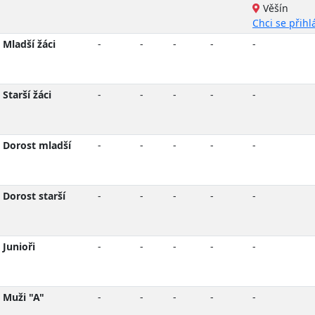
Věšín
Chci se přihlá
Mladší žáci
-
-
-
-
-
Starší žáci
-
-
-
-
-
Dorost mladší
-
-
-
-
-
Dorost starší
-
-
-
-
-
Junioři
-
-
-
-
-
Muži "A"
-
-
-
-
-